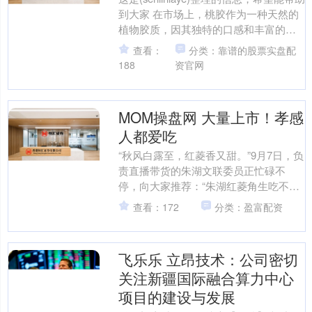
到大家 在市场上，桃胶作为一种天然的
植物胶质，因其独特的口感和丰富的营
养成分受到许多消费者的喜爱。然而，
查看：
分类：靠谱的股票实盘配
随着需....
188
资官网
MOM操盘网 大量上市！孝感
人都爱吃
“秋风白露至，红菱香又甜。”9月7日，负
责直播带货的朱湖文联委员正忙碌不
停，向大家推荐：“朱湖红菱角生吃不
涩、甜润爽口，煮熟后口感软糯，兼具
查看：172
分类：盈富配资
水果的清甜和菜蔬的实....
飞乐乐 立昂技术：公司密切
关注新疆国际融合算力中心
项目的建设与发展