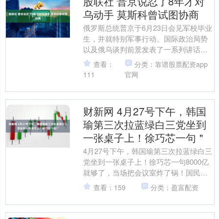
股联社 普京说忍了8年才对
乌动手 莫斯科曾试图协商
俄罗斯总统普京于6月23日会见军校毕业
生，并就特别军事行动、国际政治局势
以及俄乌谈判前景发表了一系列讲话。
他指出，乌军袭击俄罗斯基础设施的目
查看：
分类：靠谱股票配资app
的是动摇俄罗斯社会。....
111
官网
财新网 4月27号下午，韩国
瑜第三次拉蓝绿白三党坐到
一张桌子上！徐巧芯一句＂
4月27号下午，韩国瑜第三次拉蓝绿白三
党坐到一张桌子上！徐巧芯一句8000亿
就够了，当场把会议室炸了锅！国民党
党团代表撂下硬话回家请示，韩国瑜挥
查看：159
分类：盈富配资
手散会改约5月6....