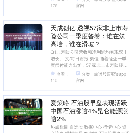
路云和月》以淞沪会战至....
175
官网
天成创亿 透视57家非上市寿
险公司一季度答卷：谁在筑
高墙，谁在滑坡？
Q1非寿险公司营收和净利润均实现双十
增长。 文/每日财报 栗佳 随着险企一季
度偿付能力出炉，57 家非上市寿险经营
状况明朗，行业保费与盈利显著复苏，
查看：
分类：靠谱股票配资app
同时呈现明显....
115
官网
爱策略 石油股早盘表现活跃
中国石油涨逾4%昆仑能源涨
逾2%
热点栏目 自选股 数据中心 行情中心 资