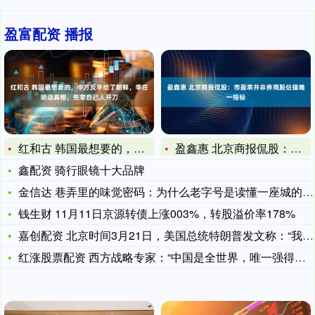
盈富配资 播报
红和古 韩国最想要的，中方反手给了朝鲜，李在明动真格，先拿自
盈鑫惠 北京商报侃股：市盈率并非券商股估值唯一指标
鑫配资 骑行眼镜十大品牌
金信达 巷弄里的味觉密码：为什么老字号是读懂一座城的钥匙？
钱生财 11月11日京源转债上涨003%，转股溢价率178%
嘉创配资 北京时间3月21日，美国总统特朗普发文称：“我们不
红涨股票配资 西方战略专家：“中国是全世界，唯一强得悄无声息