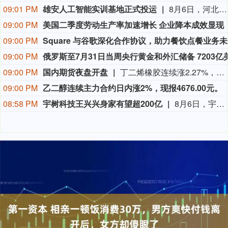
09:01 PM
雄安人工智能实训基地正式投运
8月6日，河北雄安新区首届人工智能实训班开班，这标志着雄安人工智能实训基地正式投运。 雄安人工智能实训基地位于雄安新区启动区科学园片区，占地约53亩、建筑面积7万平方米。截至目前，雄安人工智能实训基地已开设先导班11期，覆盖460余人次。 据了解，雄安人工智能实训基地聚焦“AI+IT”实训赛道，以“真面向产业、真岗位实练、真市场运营”为特色，采用“运营公司+实训基地+人才学院”三位一体模式，联动多家头部企业，打造企业级、行业级、国家级全链条认证与赛训体系，覆盖从基础技能到高端研发的全层级人才培养。（新华社）
09:00 PM
美国二季度劳动生产率加速增长 企业降本成效显现
09:00 PM
S
09:00 PM
09:00 PM
国内期货夜盘开盘
丁二烯橡胶连续涨2.27%，上海原油连续涨2.02%，乙二醇连续涨1.94%，苯乙烯连续涨1.85%，生猪连续涨1.85%。
09:00 PM
乙二醇连续主力合约日内涨2%，现报4676.00元。
08:58 PM
宇树科技王兴兴身家有望超200亿
8月6日，宇树科技发布首次公开发行股票并在科创板上市发行公告。本次发行价格为150.80元/股，发行的股票数量为4044.64万股，发行后总股本为4.045亿股。宇树科技初始发行市值近610亿元。招股书显示，发行前宇树科技创始人王兴兴直接与间接合计持股比例为33.3583%。计算下来，王兴兴身家达203.5亿元。（第一财经）