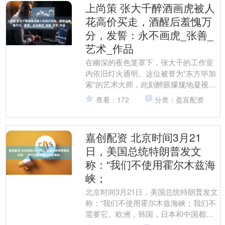
上尚策 张大千醉酒画虎被人
花高价买走，酒醒后羞愧万
分，发誓：永不画虎_张善_
艺术_作品
在幽深的夜色笼罩下，张大千的工作室
内依旧灯火通明。这位被誉为“东方毕加
索”的艺术大师，此刻醉眼朦胧地凝视着
他刚完成的最新作品——一幅展现威猛
查看：172
分类：盈富配资
虎影的画卷。酒意浸润....
嘉创配资 北京时间3月21
日，美国总统特朗普发文
称：“我们不使用霍尔木兹海
峡；
北京时间3月21日，美国总统特朗普发文
称：“我们不使用霍尔木兹海峡；我们不
需要它。欧洲，韩国，日本和中国都需
要它；它们都必须参与其中。”特朗普特