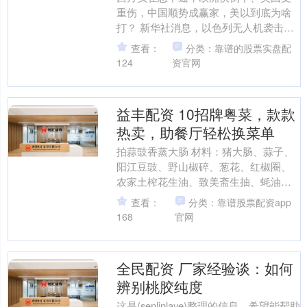
重伤，中国顺势成赢家，美以到底为啥
打？ 新华社消息，以色列无人机袭击伊
朗布什尔省南帕尔斯和阿萨卢耶部分石
查看：
分类：靠谱的股票实盘配
油化工设施。尽管特朗普....
124
资官网
益丰配资 10招牌粤菜，款款
热卖，助餐厅轻松换菜单
拍蒜豉香蒸大肠 材料：猪大肠、蒜子、
阳江豆豉、野山椒碎、葱花、红椒圈、
农家土榨花生油、致美斋生抽、蚝油、
生粉、鸡饭老抽、白糖、盐。 1.猪大肠
查看：
分类：靠谱股票配资app
加盐、醋搓洗10分....
168
官网
全民配资 厂家经验谈：如何
辨别桃胶纯度
这是(senlinlaye)整理的信息，希望能帮助