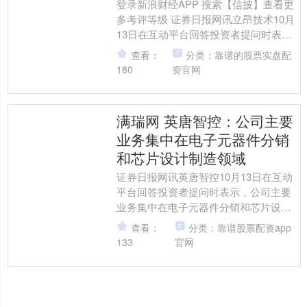
登录新浪财经APP 搜索【信披】查看更
多考评等级 证券日报网讯立昂技术10月
13日在互动平台回答投资者提问时表
示，公司以西南地区的立昂技术AI算力
查看：
分类：靠谱的股票实盘配
园区、广州南沙....
180
资官网
满瑞网 英唐智控：公司主要
业务集中在电子元器件分销
和芯片设计制造领域
证券日报网讯英唐智控10月13日在互动
平台回答投资者提问时表示，公司主要
业务集中在电子元器件分销和芯片设计
制造领域，在分销业务中，受行业需求
查看：
分类：靠谱股票配资app
影响，公司的存储业务....
133
官网