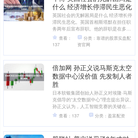
什么 经济增长停滞民生恶化
英国社会的无解困局是什么 经济增长停
滞民生恶化。英国首相斯塔默在担任职
务两年后宣布辞职。他的辞职是在多重
压力下做出的决定。斯塔默出身律师，
查看：
分类：靠谱的股票实盘配
曾任英国皇家检察署总检....
137
资官网
倍加网 孙正义说马斯克太空
数据中心没价值 先发制人者
胜
日本软银集团创始人孙正义对埃隆·马斯
克倡导的“太空数据中心”理念提出异议。
孙正义认为，人工智能竞赛的关键在于
地球上的算力，而太空数据中心的价值
查看：137
分类：盈富配资
有限。他在软银集团....