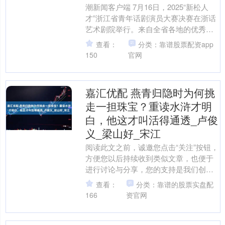
潮新闻客户端 7月16日，2025“新松人
才”浙江省青年话剧演员大赛决赛在浙话
艺术剧院举行。来自全省各地的优秀青
年话剧演员用精彩的表演在舞台上展开
查看：
分类：靠谱股票配资app
激烈角逐，尽情....
150
官网
嘉汇优配 燕青归隐时为何挑
走一担珠宝？重读水浒才明
白，他这才叫活得通透_卢俊
义_梁山好_宋江
阅读此文之前，诚邀您点击“关注”按钮，
方便您以后持续收到类似文章，也便于
进行讨论与分享，您的支持是我们创作
的动力源泉~ 文 | 小黑 编辑 | t 在《水浒
查看：
分类：靠谱的股票实盘配
传》....
166
资官网