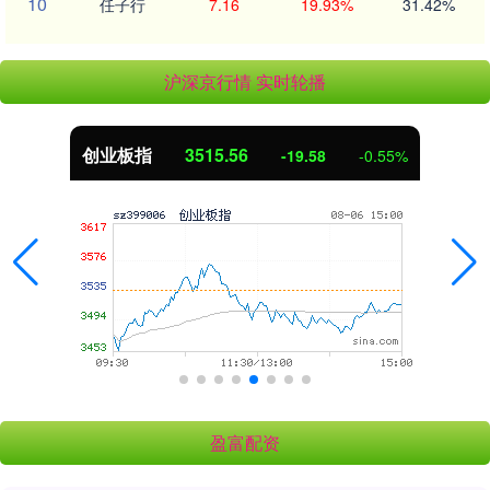
10
任子行
7.16
19.93%
31.42%
沪深京行情 实时轮播
创业板指
3515.56
-19.58
-0.55%
盈富配资