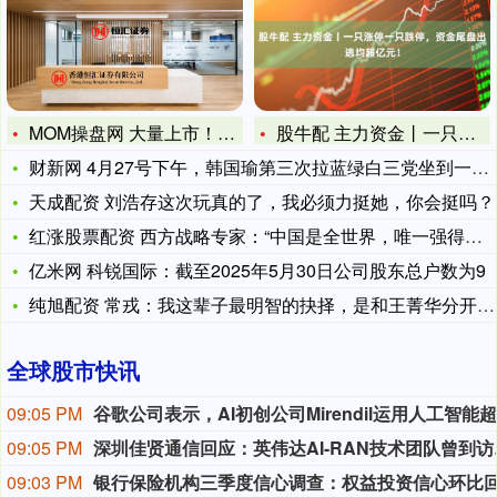
MOM操盘网 大量上市！孝感人都爱吃
股牛配 主力资金丨一只涨停一只跌停，资金尾盘出逃均超亿元！
财新网 4月27号下午，韩国瑜第三次拉蓝绿白三党坐到一张桌子
天成配资 刘浩存这次玩真的了，我必须力挺她，你会挺吗？
红涨股票配资 西方战略专家：“中国是全世界，唯一强得悄无声息
亿米网 科锐国际：截至2025年5月30日公司股东总户数为9
纯旭配资 常戎：我这辈子最明智的抉择，是和王菁华分开后娶了小
全球股市快讯
09:05 PM
09:05 PM
深圳佳贤通信回
09:03 PM