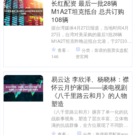
长红配资 最后一批28辆
M1A2T坦克抵台 总共订购
108辆
据台湾媒体4月27日报道，当地时间4月
27日，台湾对美采购的最后1批28辆
M1A2T坦克昨晚运抵台北港，于27日0时
10分起由民间大型拖板车运载驶离台北
查看：
分类：靠谱的股票实盘配
港，转运....
146
资官网
易云达 李欣泽、杨晓林：襟
怀云月护家国——谈电视剧
《八千里路云和月》的人物
塑造
《八千里路云和月》摒弃了单一化的抗
战叙事视角，塑造了层次丰富、立体饱
满的抗战群像，全方位展现了不同阶层
的国人的坚守与抉择。 电视剧《八千里
查看：
分类：靠谱股票配资app