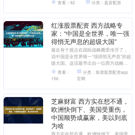
查看：82
分类：盈富配资
别点名中国，称他....
红涨股票配资 西方战略专
家：“中国是全世界，唯一强
得悄无声息的超级大国”
最近有个观点在国际战略圈里传开了，
说中国是全世界唯一“强得悄无声息”的超
级大国。这话最早出自一位西方战略专
家之口，后来被越来越多的人引用。 乍
查看：
分类：靠谱股票配资app
一听好像有点夸张，....
156
官网
芝麻财富 西方实在想不通，
欧洲快倒下、美国受重伤，
中国顺势成赢家，美以到底
为啥
西方实在想不通，欧洲快倒下、美国受