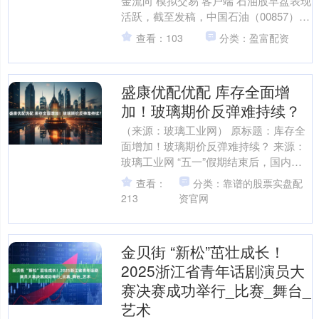
金流向 模拟交易 客户端 石油股早盘表现
活跃，截至发稿，中国石油（00857）上
涨3.95%，报11.06港元；昆仑能源....
查看：103
分类：盈富配资
盛康优配优配 库存全面增
加！玻璃期价反弹难持续？
（来源：玻璃工业网） 原标题：库存全
面增加！玻璃期价反弹难持续？ 来源：
玻璃工业网 “五一”假期结束后，国内玻
璃期货价格有所反弹，但现货市场却呈
查看：
分类：靠谱的股票实盘配
现出另一番景象。....
213
资官网
金贝街 “新松”茁壮成长！
2025浙江省青年话剧演员大
赛决赛成功举行_比赛_舞台_
艺术